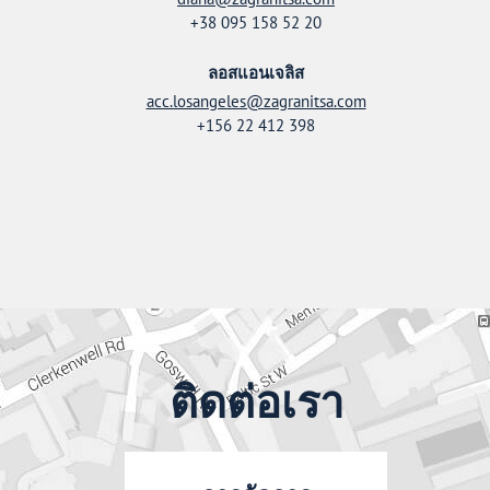
+38 095 158 52 20
ลอสแอนเจลิส
acc.losangeles@zagranitsa.com
+156 22 412 398
ติดต่อเรา