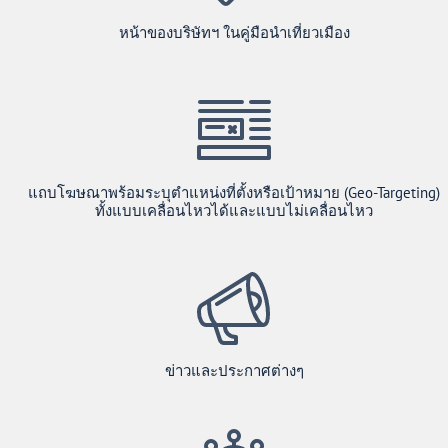
หน้าของบริษัทฯ​ ในคู่มือนำเที่ยวเมือง
แถบโฆษณาพร้อมระบุตำแหน่งที่ตั้งหรือเป้าหมาย (Geo-Targeting)
ทั้งแบบเคลื่อนไหวได้และแบบไม่เคลื่อนไหว
ข่าวและประกาศต่างๆ