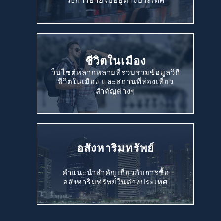
วิธีการย้ายไปอยู่ต่างประเทศ
แคตตาล็อกรวบรวมโปรแกรม
ชีวิตในเมือง
การย้ายถิ่นฐาน ครอบคลุมกว่า 15
ประเทศทั่วโลก
ว็บไซต์หลากหลายที่รวบรวมข้อมูลวิถี
ชีวิตในเมือง และสถานที่ท่องเที่ยว
รายชื่อครอบคลุมตัวแทนดำเนิน
สำคัญต่างๆ
การย้ายถิ่นฐานทั้งในประเทศและ
ต่างประเทศ มากกว่า 20 ประเทศ
ทั่วโลก
บทความวิเคราะห์
บทสัมภาษณ์และเคล็ดลับอันชาญ
คู่มือแนะนำเมืองต่างๆ พร้อม
อสังหาริมทรัพย์
ฉลาดจากผู้เชี่ยวชาญ
ข้อมูลการท่องเที่ยว รวมถึงสถาน
ที่ท่องเที่ยวสำคัญ ที่พัก การเดิน
ทาง ร้านอาหาร แหล่ง ช้อปปิ้ง
คำแนะนำสำคัญเกี่ยวกับการซื้อ
และสถานที่ท่องราตรี
อสังหาริมทรัพย์ในต่างประเทศ
บทความ
บล็อก