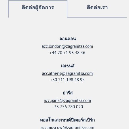
ติดต่อผู้จัดการ
ติดต่อเรา
ลอนดอน
acc.london@zagranitsa.com
+44 20 71 93 38 46
เอเธนส์
acc.athens@zagranitsa.com
+30 211 198 48 95
ปารีส
acc.paris@zagranitsa.com
+33 756 780 020
มอสโกและเซนต์ปีเตอร์สเบิร์ก
acc.moscow@zagranitsa.com