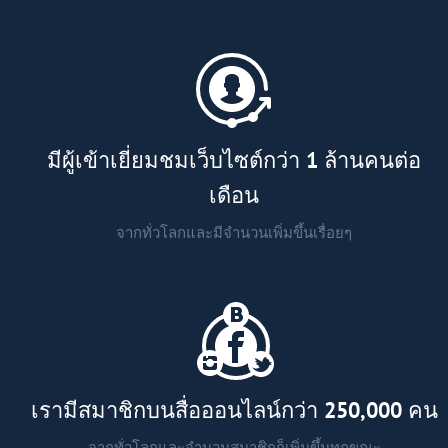
แคตตาล็อกครอบคลุมรายชื่อผู้
พัฒนาและตัวแทน
อสังหาริมทรัพย์มากกว่า 15
ประเทศทั่วโลก
บทความวิเคราะห์
บทสัมภาษณ์และเคล็ดลับอันชาญ
มีผู้เข้าเยี่ยมชมเว็บไซต์กว่า
1
ล้านคนต่อ
ฉลาดจากผู้เชี่ยวชาญ
เดือน
จากทั่วโลกและมีจำนวนเพิ่มขึ้นเรื่อยๆ
เรามีสมาชิกบนสื่อออนไลน์กว่า
250,000
คน
จากทั่วโลกและจำนวนสมาชิกก็เพิ่มขึ้นทุกขณะ