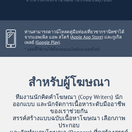
ท่านสามารถดาวน์โหลดคู่มือท่องเที่ยวซากรานิทซ่าได้
จากแอพเพิล แอพ สโตร์
(Apple App Store)
และกูเกิล
เพลย์
(Google Play)
.
* แอพนี้ใช้งานได้ทั้งแบบออนไลน์และออฟไลน์
สำหรับผู้โฆษณา
ทีมงานนักคิดคำโฆษณา (Copy Writers) นัก
ออกแบบ และนักจัดการเนื้อหาระดับมืออาชีพ
ของเราช่วยกัน
สรรค์สร้างแบบฉบับเนื้อหาโฆษณา เลือกภาพ
ประกอบ