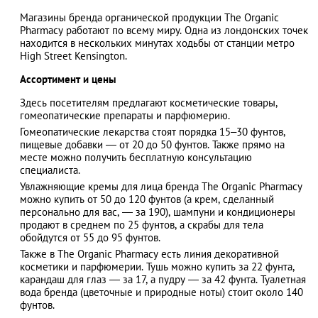
Магазины бренда органической продукции The Organic
Pharmacy работают по всему миру. Одна из лондонских точек
находится в нескольких минутах ходьбы от станции метро
High Street Kensington.
АЗАД
Ассортимент и цены
Здесь посетителям предлагают косметические товары,
гомеопатические препараты и парфюмерию.
Гомеопатические лекарства стоят порядка 15–30 фунтов,
пищевые добавки ― от 20 до 50 фунтов. Также прямо на
месте можно получить бесплатную консультацию
специалиста.
Увлажняющие кремы для лица бренда The Organic Pharmacy
можно купить от 50 до 120 фунтов (а крем, сделанный
персонально для вас, ― за 190), шампуни и кондиционеры
продают в среднем по 25 фунтов, а скрабы для тела
обойдутся от 55 до 95 фунтов.
Также в The Organic Pharmacy есть линия декоративной
косметики и парфюмерии. Тушь можно купить за 22 фунта,
карандаш для глаз ― за 17, а пудру ― за 42 фунта. Туалетная
вода бренда (цветочные и природные ноты) стоит около 140
фунтов.