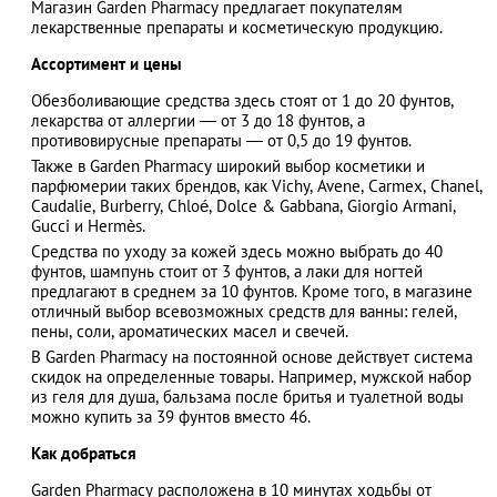
Магазин Garden Pharmacy предлагает покупателям
лекарственные препараты и косметическую продукцию.
Ассортимент и цены
АЗАД
Обезболивающие средства здесь стоят от 1 до 20 фунтов,
лекарства от аллергии ― от 3 до 18 фунтов, а
противовирусные препараты ― от 0,5 до 19 фунтов.
Также в Garden Pharmacy широкий выбор косметики и
парфюмерии таких брендов, как Vichy, Avene, Carmex, Chanel,
Caudalie, Burberry, Chloé, Dolce & Gabbana, Giorgio Armani,
Gucci и Hermès.
Средства по уходу за кожей здесь можно выбрать до 40
фунтов, шампунь стоит от 3 фунтов, а лаки для ногтей
предлагают в среднем за 10 фунтов. Кроме того, в магазине
отличный выбор всевозможных средств для ванны: гелей,
пены, соли, ароматических масел и свечей.
В Garden Pharmacy на постоянной основе действует система
скидок на определенные товары. Например, мужской набор
из геля для душа, бальзама после бритья и туалетной воды
можно купить за 39 фунтов вместо 46.
Как добраться
Garden Pharmacy расположена в 10 минутах ходьбы от