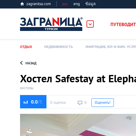
zagranitsa.com
рус
eng
ข้อมูล
ПУТЕВОДИТ
ОТДЫХ
НЕДВИЖИМОСТЬ
ЭМИГРАЦИЯ, ЮР. И ФИН. УСЛУ
НАЗАД
Loading...
Хостел Safestay at Eleph
ХОСТЕЛЫ
0.0
0 оценок
0
Оценить!
Алматы