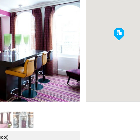
Mondrian London
ОТЕЛИ 5*
Фото:
Facebook
лоо))