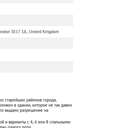
London SE17 1JL, United Kingdom
из старейших районов города,
оложен в здании, которое не так давно
ыло выдано разрешение на
й и варианты с 4, 6 или 8 спальными
лиц одного пола.