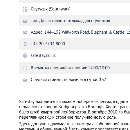
Саутуарк (Southwark)
Санкт-Петербург
Тип: Для активного отдыха, для студентов
Адрес: 144–152 Walworth Road, Elephant & Castle, 
+44 20-7703-8000
safestay.co.uk
Время заселения/выселения: 14:00/10:00
Cредняя стоимость номера в сутки: $37
Safestay находится на южном побережье Темзы, в одном 
недалеко от London Bridge и рынка Borough. Хостел расп
было штаб-квартирой лейбористов. В октябре 2010-го б
перепланировку, и строение получило новую роль.
Здесь доступны двухместные номера с собственной ванно
местами и общей ванной. Часть комнат предлагается для 