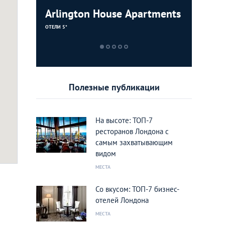
Arlington House Apartments
Hotel Ca
London H
Marriott
Quay
ОТЕЛИ 5*
ОТЕЛИ 5*
ОТЕЛИ 5*
ОТЕЛИ 5*
Полезные публикации
На высоте: ТОП-7
ресторанов Лондона с
самым захватывающим
видом
МЕСТА
Со вкусом: ТОП-7 бизнес-
отелей Лондона
МЕСТА