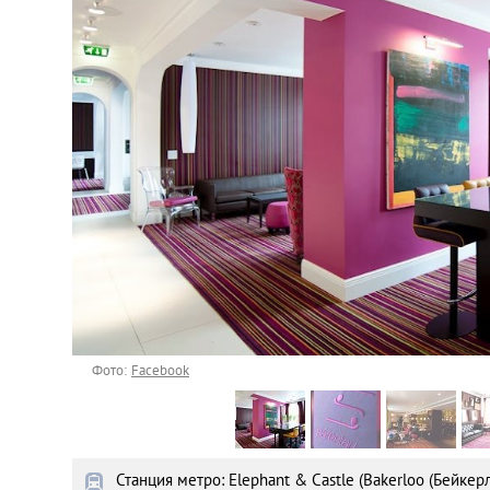
Астана
Афины
Киев
Лондон
Лос-Анджелес
Москва
Париж
Фото:
Facebook
Паттайя
Станция метро: Elephant & Castle (Bakerloo (Бейкер
Пхукет