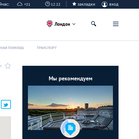
сейчас:
закладки
вход
+21
12:22
Лондон
ННАЯ ПОМОЩЬ
ТРАНСПОРТ
И
Мы рекомендуем