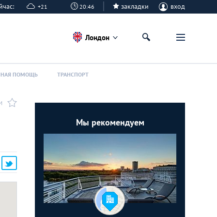
сейчас:
закладки
вход
+21
20:46
Лондон
ННАЯ ПОМОЩЬ
ТРАНСПОРТ
И
Мы рекомендуем