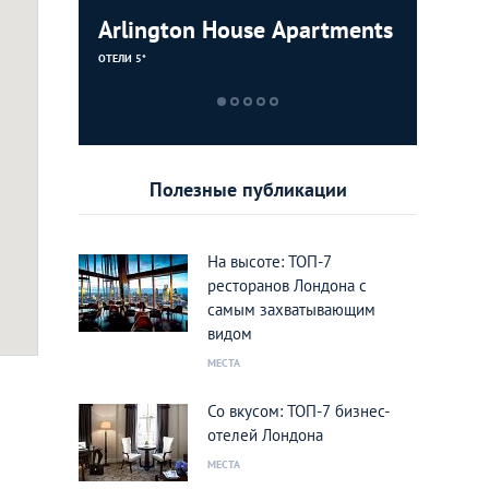
Arlington House Apartments
Hotel Ca
London H
Marriott
Quay
ОТЕЛИ 5*
ОТЕЛИ 5*
ОТЕЛИ 5*
ОТЕЛИ 5*
Полезные публикации
На высоте: ТОП-7
ресторанов Лондона с
самым захватывающим
видом
МЕСТА
Со вкусом: ТОП-7 бизнес-
отелей Лондона
МЕСТА