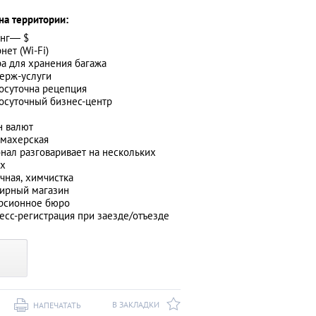
на территории:
инг― $
нет (Wi-Fi)
а для хранения багажа
ерж-услуги
осуточна рецепция
осуточный бизнес-центр
н валют
махерская
нал разговаривает на нескольких
ах
чная, химчистка
ирный магазин
рсионное бюро
есс-регистрация при заезде/отъезде
В ЗАКЛАДКИ
НАПЕЧАТАТЬ