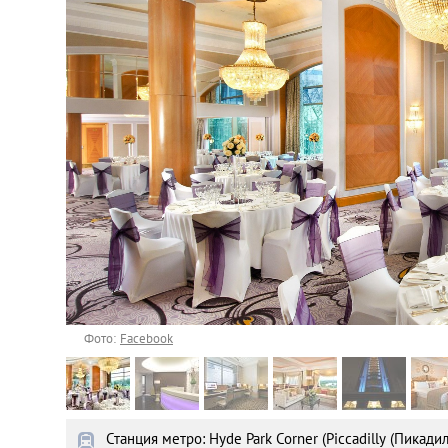
Астана
Афины
Киев
Лондон
Лос-Анджелес
Москва
Париж
Фото:
Facebook
Паттайя
Станция метро: Hyde Park Corner (Piccadilly (Пикадил
Пхукет