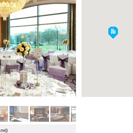
Mondrian London
ОТЕЛИ 5*
Фото:
Facebook
ли))