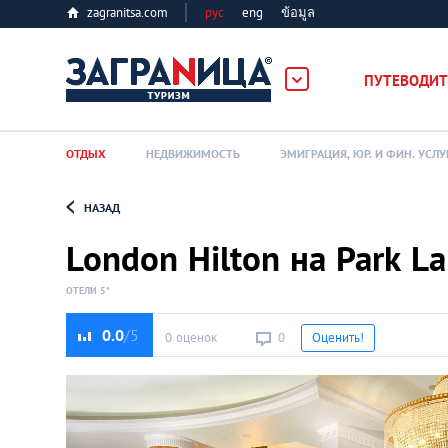
zagranitsa.com
рус
eng
ข้อมูล
ПУТЕВОДИТ
ОТДЫХ
НЕДВИЖИМОСТЬ
ЭМИГРАЦИЯ, ЮР. И ФИН. УСЛУ
НАЗАД
Loading...
London Hilton на Park L
ОТЕЛИ 5*
0.0
0 оценок
0
Оценить!
Алматы