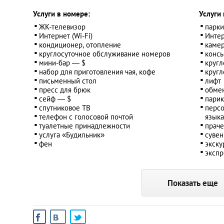
Услуги в номере:
Услуги 
ЖК-телевизор
парк
Интернет (Wi-Fi)
Интер
кондиционер, отопление
камер
круглосуточное обслуживание номеров
консь
мини-бар ― $
кругл
набор для приготовления чая, кофе
кругл
письменный стол
лифт
пресс для брюк
обме
сейф ― $
парик
спутниковое ТВ
персо
телефон с голосовой почтой
язык
туалетные принадлежности
праче
услуга «Будильник»
сувен
фен
экску
экспр
Показать еще