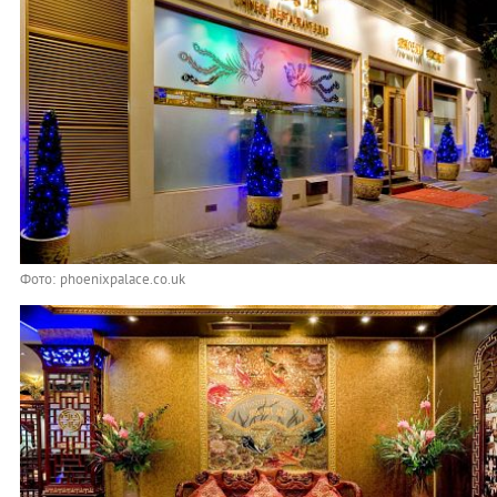
Фото: phoenixpalace.co.uk