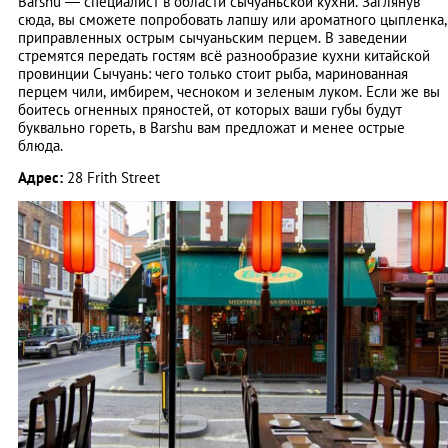
Barshu — специалист в области сычуаньской кухни. Заглянув
сюда, вы сможете попробовать лапшу или ароматного цыпленка,
приправленных острым сычуаньским перцем. В заведении
стремятся передать гостям всё разнообразие кухни китайской
провинции Сычуань: чего только стоит рыба, маринованная
перцем чили, имбирем, чесноком и зеленым луком. Если же вы
боитесь огненных пряностей, от которых ваши губы будут
буквально гореть, в Barshu вам предложат и менее острые
блюда.
Адрес:
28 Frith Street