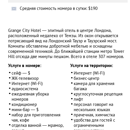
Cредняя стоимость номера в сутки: $190
АЗАД
Grange City Hotel — элитный отель в центре Лондона,
расположенный недалеко от Темзы. Из окон открывается
потрясающий вид на Лондонский Тауэр и Тауэрский мост.
Комнаты обставлены добротной мебелью и оснащены
современной техникой. До ближайшей станции метро Tower
Hill отсюда две минуты пешком. Всего в отеле 307 номеров.
Услуги в номере:
Услуги на территории:
сейф — $
Интернет (Wi-Fi)
ЖК-телевизор
бизнес-центр
Интернет (Wi-Fi)
камера для хранения
аудиосистема
багажа
ежедневная уборка
круглосуточная рецепция
номеров
лифт
кондиционер
персонал говорит на
мини-бар — $
нескольких языках
набор для приготовления
прачечная, химчистка
чая, кофе
удобства для гостей с
отделка ванной — мрамор,
ограниченными