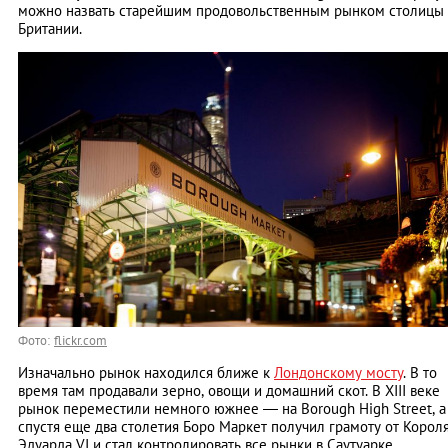
можно назвать старейшим продовольственным рынком столицы
Британии.
Фото:
flickr.com
Изначально рынок находился ближе к
Лондонскому мосту
. В то
время там продавали зерно, овощи и домашний скот. В XIII веке
рынок переместили немного южнее — на Borough High Street, а
спустя еще два столетия Боро Маркет получил грамоту от Корол
Эдуарда VI и стал контролировать все рынки в Саутуарке.