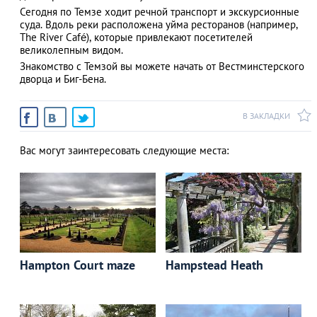
Сегодня по Темзе ходит речной транспорт и экскурсионные
суда. Вдоль реки расположена уйма ресторанов (например,
The River Café), которые привлекают посетителей
великолепным видом.
АЗАД
Знакомство с Темзой вы можете начать от Вестминстерского
дворца и Биг-Бена.
В ЗАКЛАДКИ
Вас могут заинтересовать следующие места:
Hampton Court maze
Hampstead Heath