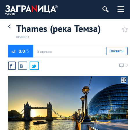
Thames (река Темза)
ПРИРОДА
0.0
Оценить!
0 оценок
0