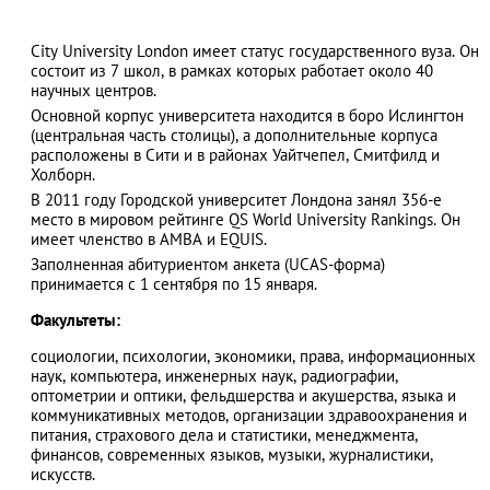
City University London имеет статус государственного вуза. Он
состоит из 7 школ, в рамках которых работает около 40
научных центров.
АЗАД
Основной корпус университета находится в боро Ислингтон
(центральная часть столицы), а дополнительные корпуса
расположены в Сити и в районах Уайтчепел, Смитфилд и
Холборн.
В 2011 году Городской университет Лондона занял 356-е
место в мировом рейтинге QS World University Rankings. Он
имеет членство в AMBA и EQUIS.
Заполненная абитуриентом анкета (UCAS-форма)
принимается с 1 сентября по 15 января.
Факультеты:
социологии, психологии, экономики, права, информационных
наук, компьютера, инженерных наук, радиографии,
оптометрии и оптики, фельдшерства и акушерства, языка и
коммуникативных методов, организации здравоохранения и
питания, страхового дела и статистики, менеджмента,
финансов, современных языков, музыки, журналистики,
искусств.