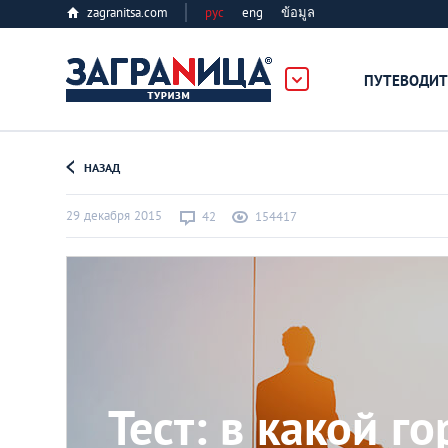
zagranitsa.com
рус
eng
ข้อมูล
ПУТЕВОДИТ
Loading...
НАЗАД
29 декабря 2015
42
154417
Алматы
Астана
Тест: в какой г
Афины