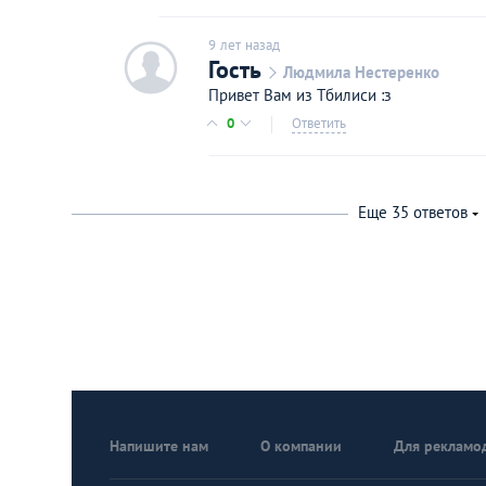
9 лет назад
c
Гость
Людмила Нестеренко
Привет Вам из Тбилиси :з
0
Ответить
Еще
35
ответов
Напишите нам
О компании
Для рекламо