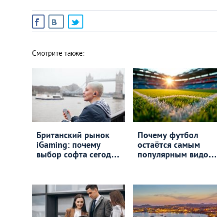
Смотрите также:
Британский рынок
Почему футбол
iGaming: почему
остаётся самым
выбор софта сегодня
популярным видом
важнее
спорта даже при
маркетингового
счёте 0:0
бюджета