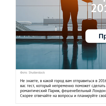
20
Киев
Лондон
Лос-Анджелес
Пр
Москва
Париж
Паттайя
Фото: Shutterstock
Не знаете, в какой город вам отправиться в 20
Пхукет
вас тест, который непременно поможет сделать
романтический Париж, фешенебельный Лондон 
Санкт-Петербург
Скорее отвечайте на вопросы и планируйте сво