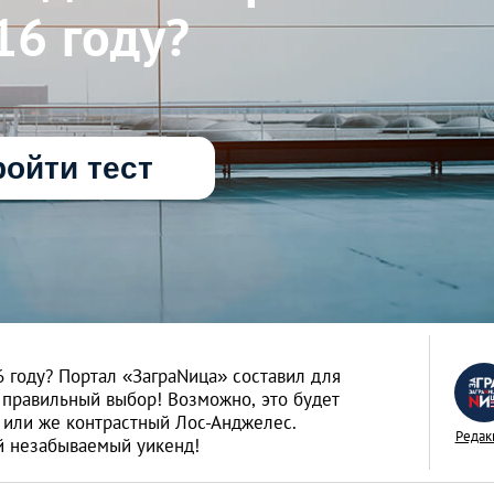
16 году?
ойти тест
16 году? Портал «ЗаграNица» составил для
 правильный выбор! Возможно, это будет
или же контрастный Лос-Анджелес.
Редак
й незабываемый уикенд!