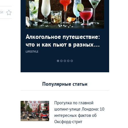
КИ
Алкогольное путешествие:
Достопр
По стопа
Долой с
ервое
что и как пьют в разных
мира, к
Лондоне
сексуал
олицы
странах мира
селебри
Лондон
LIFESTYLE
LIFESTYLE
LIFESTYLE
LIFESTYLE
Популярные статьи
Прогулка по главной
шопинг-улице Лондона: 10
интересных фактов об
Оксфорд-стрит