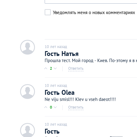
Уведомлять меня о новых комментариях
c
10 лет назад
Гость Натья
Прошла тест. Мой город - Киев. По-этому я в
2
Ответить
10 лет назад
c
Гость Olea
Ne viju smisl!!! KIev u vseh daeot!!!!
0
Ответить
10 лет назад
c
Гость