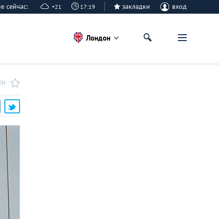
не сейчас:
закладки
вход
+21
17:19
Лондон
КИ