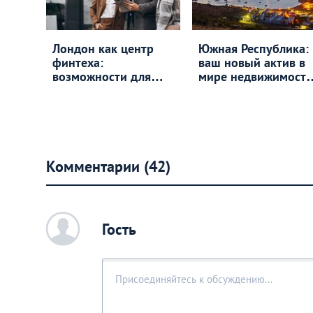
Лондон как центр
Южная Республика:
финтеха:
ваш новый актив в
возможности для
мире недвижимост
старта собственного
и привилегий
проекта
Комментарии (42)
c
Гость