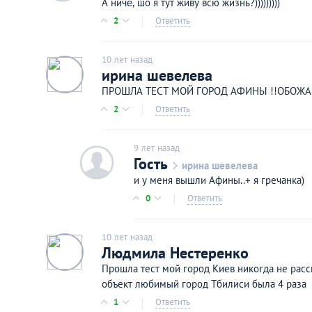
А ничё, шо я тут живу всю жизнь?)))))))))
2
Ответить
10 лет назад
ирина шевелева
ПРОШЛА ТЕСТ МОЙ ГОРОД АФИНЫ !!ОБОЖАЮ
2
Ответить
9 лет назад
c
Гость
ирина шевелева
и у меня вышли Афины..+ я гречанка)
0
Ответить
10 лет назад
Людмила Нестеренко
Прошла тест мой город Киев никогда не расс
объект любимый город Тбилиси была 4 раза
1
Ответить