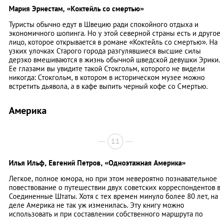
Мария Эрнестам,
«Коктейль со смертью»
Туристы обычно едут в Швецию ради спокойного отдыха и
экономичного шопинга. Но у этой северной страны есть и друго
лицо, которое открывается в романе «Коктейль со смертью». На
узких улочках Старого города разгулявшиеся высшие силы
дерзко вмешиваются в жизнь обычной шведской девушки Эрики.
Ее глазами вы увидите такой Стокгольм, которого не видели
никогда: Стокгольм, в котором в историческом музее можно
встретить дьявола, а в кафе выпить черный кофе со Смертью.
Америка
11
Илья Ильф, Евгений Петров,
«Одноэтажная Америка»
Легкое, полное юмора, но при этом невероятно познавательное
повествование о путешествии двух советских корреспондентов 
Соединенные Штаты. Хотя с тех времен минуло более 80 лет, на
деле Америка не так уж изменилась. Эту книгу можно
использовать и при составлении собственного маршрута по