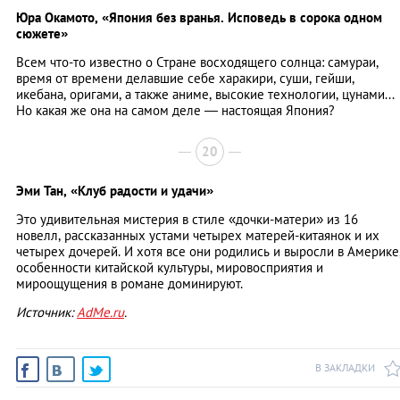
Юра Окамото,
«Япония без вранья. Исповедь в сорока одном
сюжете»
Всем что-то известно о Стране восходящего солнца: самураи,
время от времени делавшие себе харакири, суши, гейши,
икебана, оригами, а также аниме, высокие технологии, цунами...
Но какая же она на самом деле — настоящая Япония?
20
Эми Тан,
«Клуб радости и удачи»
Это удивительная мистерия в стиле «дочки-матери» из 16
новелл, рассказанных устами четырех матерей-китаянок и их
четырех дочерей. И хотя все они родились и выросли в Америке
особенности китайской культуры, мировосприятия и
мироощущения в романе доминируют.
Источник:
AdMe.ru
.
В ЗАКЛАДКИ