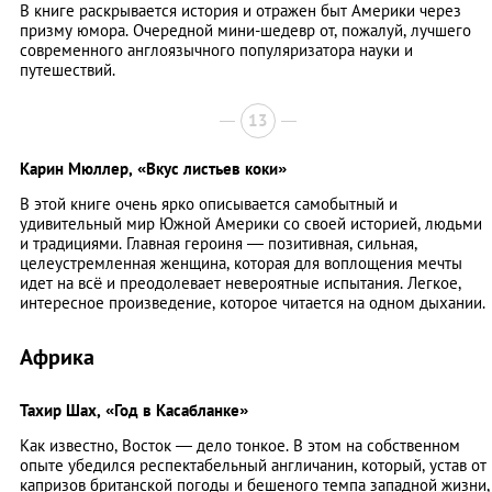
В книге раскрывается история и отражен быт Америки через
призму юмора. Очередной мини-шедевр от, пожалуй, лучшего
современного англоязычного популяризатора науки и
путешествий.
13
Карин Мюллер,
«Вкус листьев коки»
В этой книге очень ярко описывается самобытный и
удивительный мир Южной Америки со своей историей, людьми
и традициями. Главная героиня — позитивная, сильная,
целеустремленная женщина, которая для воплощения мечты
идет на всё и преодолевает невероятные испытания. Легкое,
интересное произведение, которое читается на одном дыхании.
Африка
Тахир Шах,
«Год в Касабланке»
Как известно, Восток — дело тонкое. В этом на собственном
опыте убедился респектабельный англичанин, который, устав от
капризов британской погоды и бешеного темпа западной жизни,