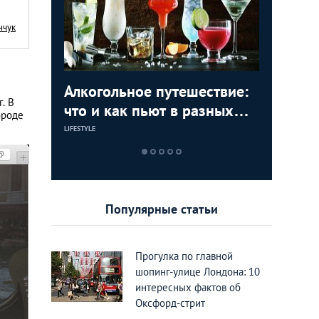
нчук
Алкогольное путешествие:
Достопр
По стопа
Долой с
. В
ервое
что и как пьют в разных
мира, к
Лондоне
сексуал
ороде
олицы
странах мира
селебри
Лондон
LIFESTYLE
LIFESTYLE
LIFESTYLE
LIFESTYLE
Популярные статьи
Прогулка по главной
шопинг-улице Лондона: 10
интересных фактов об
Оксфорд-стрит