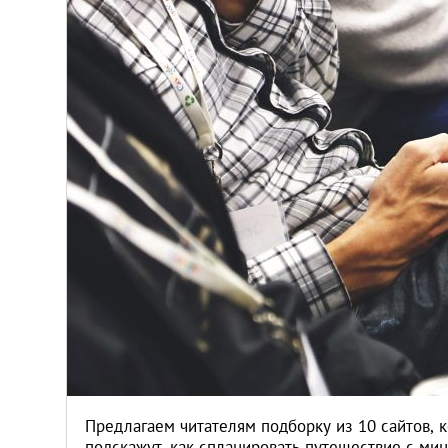
Киев
Лондон
Лос-Анджелес
Москва
Париж
Паттайя
Пхукет
Санкт-Петербург
Предлагаем читателям подборку из 10 сайтов, 
подскажут, как спланировать путешествие с м