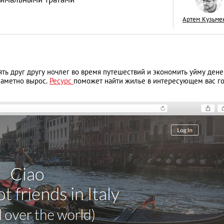
Артем Кузьме
Лондонское
ь друг другу ночлег во время путешествий и экономить уйму денег
разочарование: п
заметно вырос.
Ресурс
поможет найти жилье в интересующем вас г
впечатление от ст
LIFESTYLE