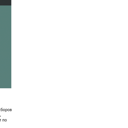
сборов
,
т по