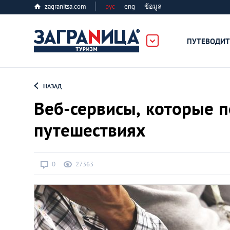
zagranitsa.com
рус
eng
ข้อมูล
ПУТЕВОДИТ
Loading...
НАЗАД
Веб-сервисы, которые п
путешествиях
Алматы
0
27363
Астана
Афины