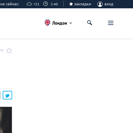
оне сейчас:
закладки
вход
+21
2:40
Лондон
КИ