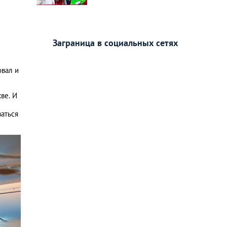
Заграница в социальных сетях
овал и
ве. И
аться