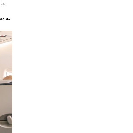
Лас-
ла их