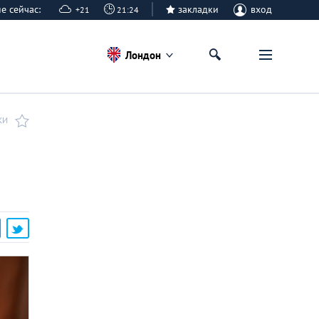
не сейчас:
закладки
вход
+21
21:24
Лондон
КИ
я