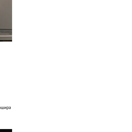
бошира