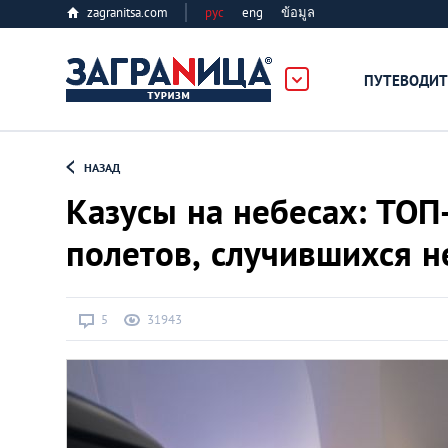
zagranitsa.com
рус
eng
ข้อมูล
ПУТЕВОДИТ
Loading...
НАЗАД
Казусы на небесах: ТОП
полетов, случившихся н
Алматы
5
31943
Астана
Афины