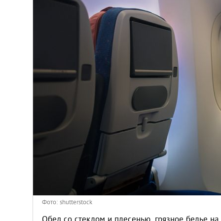
Киев
Лондон
Лос-Анджелес
Москва
Париж
Паттайя
Пхукет
Санкт-Петербург
Фото: shutterstock
Обед со стеклом и плесенью, грязное белье на