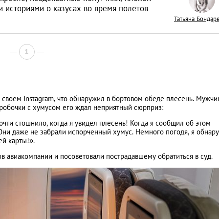
и историями о казусах во время полетов
Татьяна Бондар
1
Неприступные и
очаровательные: 
красивых замков-
МЕСТА
в своем Instagram, что обнаружил в бортовом обеде плесень. Мужчи
Англии
 коробочки с хумусом его ждал неприятный сюрприз:
чти стошнило, когда я увидел плесень! Когда я сообщил об этом
. Они даже не забрали испорченный хумус. Немного погодя, я обнар
ей карты!».
в авиакомпании и посоветовали пострадавшему обратиться в суд.