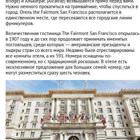
Bridge) и Алькатрас (Alcatraz) возвышаются прямо перед вами.
Нужно немного прокатиться на трамвайчике, чтобы спуститься в
город. Отель the Fairmont San Francisco располагается в
единственном месте, где пересекаются все городские линии
фуникулеров.
Величественная гостиница The Fairmont San Francisco открылась
в 1907 году и до сих пор продолжает принимать именитых
постояльцев, среди которых — американские президенты и
лидеры стран со всего мира. Недавно были отреставрированы
все комнаты отеля, а их 591. Номера оснащены по-
современному, но с традиционной роскошью. В отеле есть
эксклюзивное предложение для больших семей: номер, где
могут разместиться сразу шесть человек.