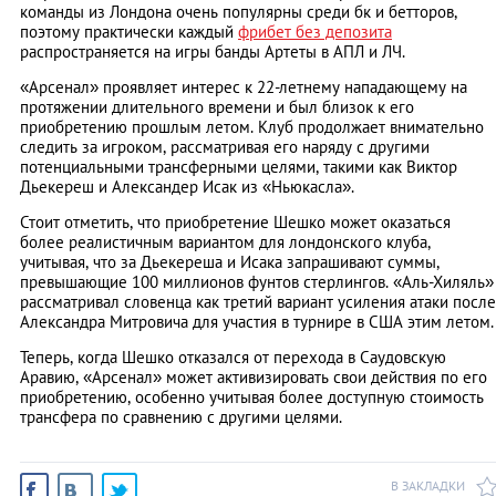
команды из Лондона очень популярны среди бк и бетторов,
поэтому практически каждый
фрибет без депозита
распространяется на игры банды Артеты в АПЛ и ЛЧ.
«Арсенал» проявляет интерес к 22-летнему нападающему на
протяжении длительного времени и был близок к его
приобретению прошлым летом. Клуб продолжает внимательно
следить за игроком, рассматривая его наряду с другими
потенциальными трансферными целями, такими как Виктор
Дьекереш и Александер Исак из «Ньюкасла».
Стоит отметить, что приобретение Шешко может оказаться
более реалистичным вариантом для лондонского клуба,
учитывая, что за Дьекереша и Исака запрашивают суммы,
превышающие 100 миллионов фунтов стерлингов. «Аль-Хиляль»
рассматривал словенца как третий вариант усиления атаки после
Александра Митровича для участия в турнире в США этим летом.
Теперь, когда Шешко отказался от перехода в Саудовскую
Аравию, «Арсенал» может активизировать свои действия по его
приобретению, особенно учитывая более доступную стоимость
трансфера по сравнению с другими целями.
В ЗАКЛАДКИ