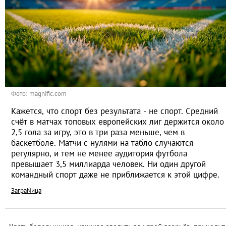
Фото: magnific.com
Кажется, что спорт без результата - не спорт. Средний
счёт в матчах топовых европейских лиг держится около
2,5 гола за игру, это в три раза меньше, чем в
баскетболе. Матчи с нулями на табло случаются
регулярно, и тем не менее аудитория футбола
превышает 3,5 миллиарда человек. Ни один другой
командный спорт даже не приближается к этой цифре.
ЗаграNица