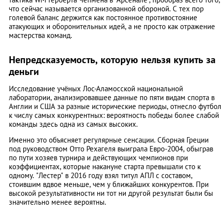
что сейчас называется организованной обороной. С тех пор
голевой баланс держится как постоянное противостояние
атакующих и оборонительных идей, а не просто как отражение
мастерства команд.
Непредсказуемость, которую нельзя купить за
деньги
Исследование учёных Лос-Аламосской национальной
лаборатории, анализировавшее данные по пяти видам спорта в
Англии и США за разные исторические периоды, отнесло футбо
к числу самых конкурентных: вероятность победы более слабой
команды здесь одна из самых высоких.
Именно это объясняет регулярные сенсации. Сборная Греции
под руководством Отто Рехагеля выиграла Евро-2004, обыграв
по пути хозяев турнира и действующих чемпионов при
коэффициентах, которые накануне старта превышали сто к
одному. "Лестер" в 2016 году взял титул АПЛ с составом,
стоившим вдвое меньше, чем у ближайших конкурентов. При
высокой результативности ни тот ни другой результат были бы
значительно менее вероятны.