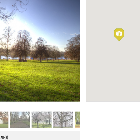
Queen Elizabeth O
Park
ПРИРОДА
Фото:
flickr.com
ли))