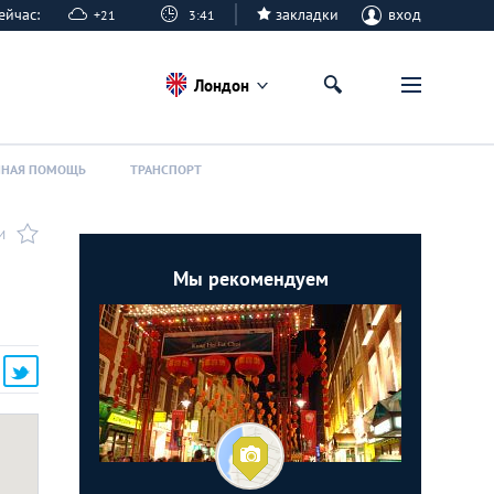
 сейчас:
закладки
вход
+21
3:41
Лондон
ННАЯ ПОМОЩЬ
ТРАНСПОРТ
И
Мы рекомендуем