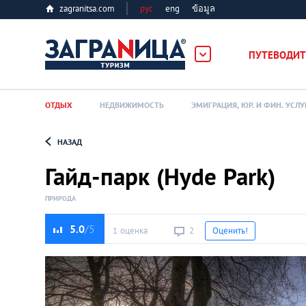
zagranitsa.com
рус
eng
ข้อมูล
ПУТЕВОДИТ
ОТДЫХ
НЕДВИЖИМОСТЬ
ЭМИГРАЦИЯ, ЮР. И ФИН. УСЛУ
НАЗАД
Loading...
Гайд-парк (Hyde Park)
ПРИРОДА
5.0
1 оценка
2
Оценить!
Алматы