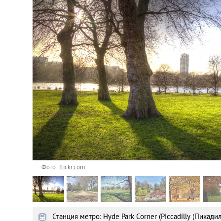
Астана
Афины
Киев
Лондон
Лос-Анджелес
Москва
Париж
Фото:
flickr.com
Паттайя
Станция метро: Hyde Park Corner (Piccadilly (Пикадил
Пхукет