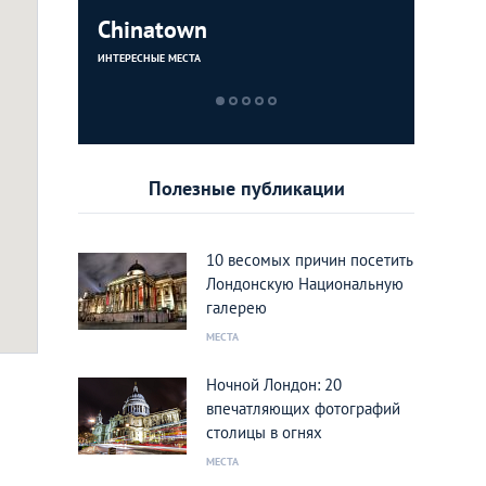
lympic
Chinatown
Hornima
London 
Old Comp
Gardens
ИНТЕРЕСНЫЕ МЕСТА
ИНТЕРЕСНЫЕ МЕС
ИНТЕРЕСНЫЕ МЕС
МУЗЕИ И ГАЛЕРЕИ
Полезные публикации
10 весомых причин посетить
Лондонскую Национальную
галерею
МЕСТА
Ночной Лондон: 20
впечатляющих фотографий
столицы в огнях
МЕСТА