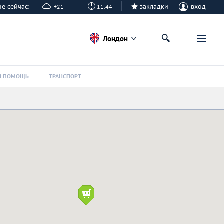
оне сейчас:
закладки
вход
+21
11:44
Лондон
Я ПОМОЩЬ
ТРАНСПОРТ