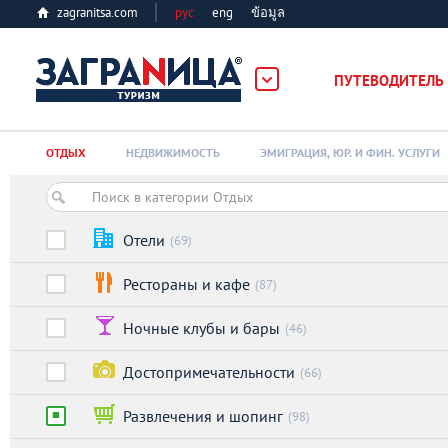
zagranitsa.com
рус
eng
ข้อมูล
ПУТЕВОДИТЕЛЬ
Loading...
ОТДЫХ
НЕДВИЖИМОСТЬ
ЭМИГРАЦИЯ, ЮР. И ФИН. УСЛУГИ
Отели
(69)
Рестораны и кафе
(87)
Алматы
Ночные клубы и бары
(46)
Астана
Достопримечательности
(66)
Афины
Развлечения и шопинг
(98)