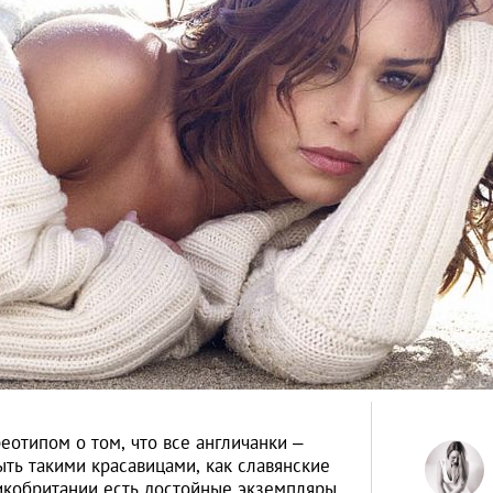
отипом о том, что все англичанки –
ть такими красавицами, как славянские
икобритании есть достойные экземпляры.