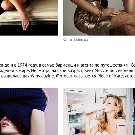
Фото: okino.ua
ндон) в 1974 году, в семье барменши и агента по путешествиям. С
делей в мире. Несмотря на свой возраст, Кейт Мосс и по сей день 
 разделась для W magazine. Фотосет называется Piece of Kate, авто