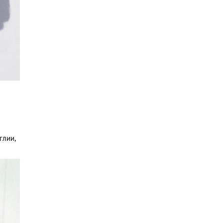
глии,