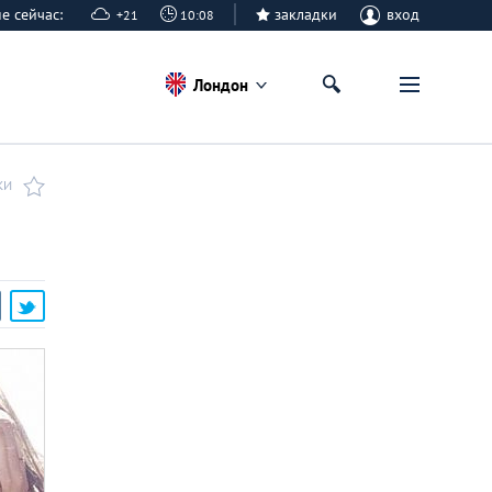
не сейчас:
закладки
вход
+21
10:08
Лондон
КИ