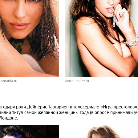
nomania.ru
Фото: starer.ru
агодаря роли Дейнерис Таргариен в телесериале «Игра престолов».
милии титул самой желанной женщины года (в опросе принимали у
 Лондоне.