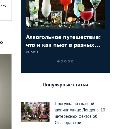
енко
Алкогольное путешествие:
Достопр
По стопа
Долой с
ую
ервое
что и как пьют в разных
мира, к
Лондоне
сексуал
олицы
странах мира
селебри
Лондон
LIFESTYLE
LIFESTYLE
LIFESTYLE
LIFESTYLE
Популярные статьи
Прогулка по главной
шопинг-улице Лондона: 10
интересных фактов об
Оксфорд-стрит