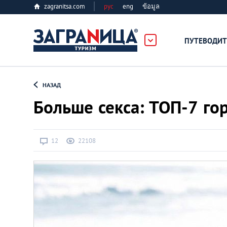
zagranitsa.com
рус
eng
ข้อมูล
ПУТЕВОДИТ
Loading...
НАЗАД
Больше секса: ТОП-7 го
12
22108
Алматы
Астана
Афины