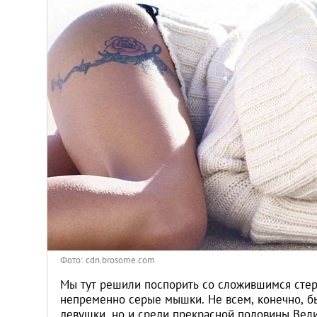
Киев
Лондон
Лос-Анджелес
Москва
Париж
Паттайя
Пхукет
Фото: cdn.brosome.com
Санкт-Петербург
Мы тут решили поспорить со сложившимся стере
непременно серые мышки. Не всем, конечно, бы
девушки, но и среди прекрасной половины Вел