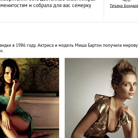
менитостям и собрала для вас семерку
Татьяна Бондар
Лондонское
ландки в 1986 году. Актриса и модель Миша Бартон получила миров
разочарование: п
».
впечатление от ст
LIFESTYLE