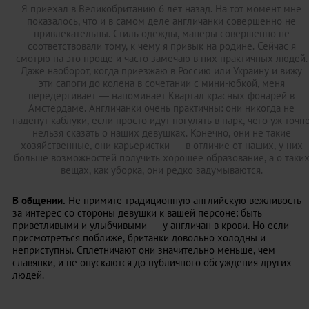
Я приехал в Великобританию 6 лет назад. На тот момент мне
показалось, что и в самом деле англичанки совершенно не
привлекательны. Стиль одежды, манеры совершенно не
соответствовали тому, к чему я привык на родине. Сейчас я
смотрю на это проще и часто замечаю в них практичных людей.
Даже наоборот, когда приезжаю в Россию или Украину и вижу
эти сапоги до колена в сочетании с мини-юбкой, меня
передергивает — напоминает Квартал красных фонарей в
Амстердаме. Англичанки очень практичны: они никогда не
наденут каблуки, если просто идут погулять в парк, чего уж точн
нельзя сказать о наших девушках. Конечно, они не такие
хозяйственные, они карьеристки — в отличие от наших, у них
больше возможностей получить хорошее образование, а о таки
вещах, как уборка, они редко задумываются.
В общении.
Не примите традиционную английскую вежливость
за интерес со стороны девушки к вашей персоне: быть
приветливыми и улыбчивыми — у англичан в крови. Но если
присмотреться поближе, британки довольно холодны и
неприступны. Сплетничают они значительно меньше, чем
славянки, и не опускаются до публичного обсуждения других
людей.