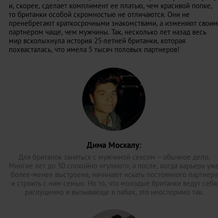
и, скорее, сделает комплимент ее платью, чем красивой попке,
то британки особой скромностью не отличаются. Они не
пренебрегают краткосрочными знакомствами, а изменяют своим
партнером чаще, чем мужчины. Так, несколько лет назад весь
мир всколыхнула история 25-летней британки, которая
похвасталась, что имела 5 тысяч половых партнеров!
Дима Москалу:
Для британок заняться с мужчиной сексом – обычное дело.
Многие лет до 30 спокойно «гуляют», а после, когда карьера уж
более-менее выстроена, начинают искать постоянного партнера
и строить с ним семью. Но то, что молодые британки ведут себя
распущенно и вызывающе в пабах, это неоспоримо так.