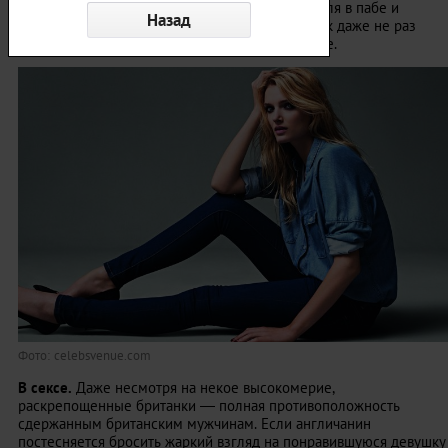
в стороне. Девушки не пренебрегают пинтой эля в пабе и
напитками покрепче в ночных клубах. Британок даже не раз
называли самыми пьющими женщинами в мире.
Фото: celebsvenue.com
В сексе.
Даже несмотря на некое высокомерие,
раскрепощенные британки — полная противоположность
сдержанным британским мужчинам. Если англичанин
постесняется бросить жаркий взгляд на понравившуюся девушку