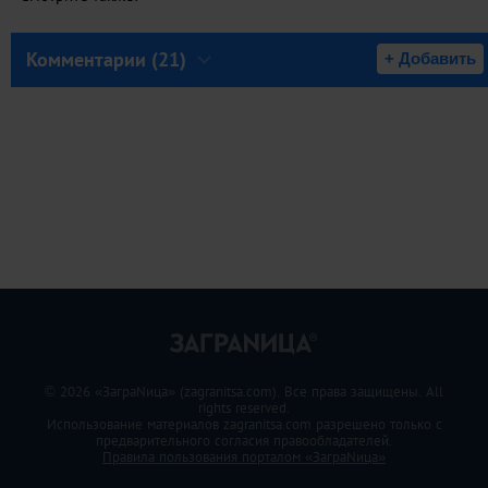
Комментарии (21)
+ Добавить
© 2026 «ЗаграNица» (zagranitsa.com). Все права защищены. All
rights reserved.
Использование материалов zagranitsa.com разрешено только с
предварительного согласия правообладателей.
Правила пользования порталом «ЗаграNица»