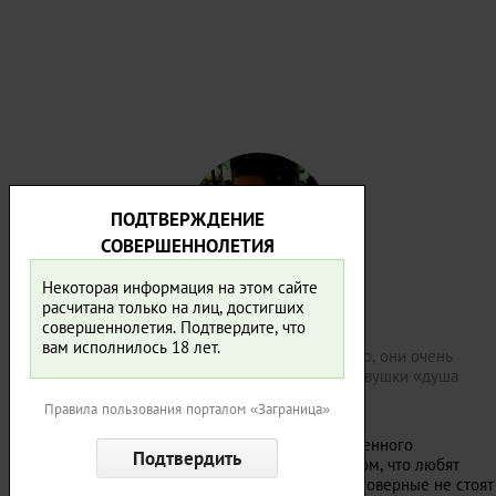
ПОДТВЕРЖДЕНИЕ
СОВЕРШЕННОЛЕТИЯ
Некоторая информация на этом сайте
расчитана только на лиц, достигших
совершеннолетия. Подтвердите, что
Дмитрий:
вам исполнилось 18 лет.
С общением у британок туго. Как правило, они очень
высокомерны — встречаются, скажем, девушки «душа
компании», но очень редко.
Правила пользования порталом «Заграница»
В отдыхе.
А вот отдыхают жительницы Соединенного
Королевства много и часто. Мы уже писали о том, что любят
выпить британские
мужчины
, — так вот их благоверные не стоят