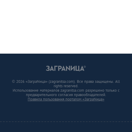
© 2026 «ЗаграNица» (zagranitsa.com). Все права защищены. All
rights reserved.
Использование материалов zagranitsa.com разрешено только с
предварительного согласия правообладателей.
Правила пользования порталом «ЗаграNица»