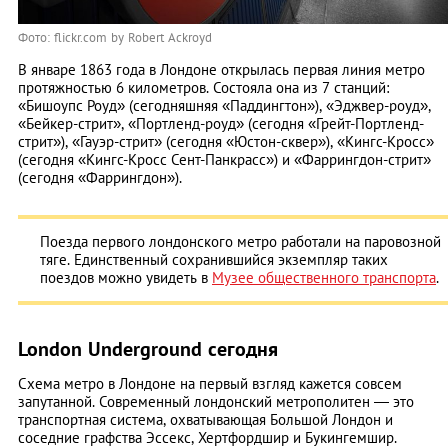
Фото: flickr.com by Robert Ackroyd
В январе 1863 года в Лондоне открылась первая линия метро
протяжностью 6 километров. Состояла она из 7 станций:
«Бишоупс Роуд» (сегодняшняя «Паддингтон»), «Эджвер-роуд»,
«Бейкер-стрит», «Портленд-роуд» (сегодня «Грейт-Портленд-
стрит»), «Гауэр-стрит» (сегодня «Юстон-сквер»), «Кингс-Кросс»
(сегодня «Кингс-Кросс Сент-Панкрасс») и «Фаррингдон-стрит»
(сегодня «Фаррингдон»).
Поезда первого лондонского метро работали на паровозной
тяге. Единственный сохранившийся экземпляр таких
поездов можно увидеть в
Музее общественного транспорта
.
London Underground сегодня
Схема метро в Лондоне на первый взгляд кажется совсем
запутанной. Современный лондонский метрополитен — это
транспортная система, охватывающая Большой Лондон и
соседние графства Эссекс, Хертфордшир и Букингемшир.