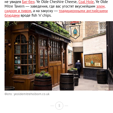
не увидев
Биг-бен
. Ye Olde Cheshire Cheese,
Coal Hole
, Ye Olde
Mitre Tavern — заведения, где вас угостят вкуснейшим
элем,
сидром и пивом
, а на закуску —
традиционными английскими
блюдами
вроде fish ‘n’ chips.
Фото: yeoldemitreholborn.co.uk
5