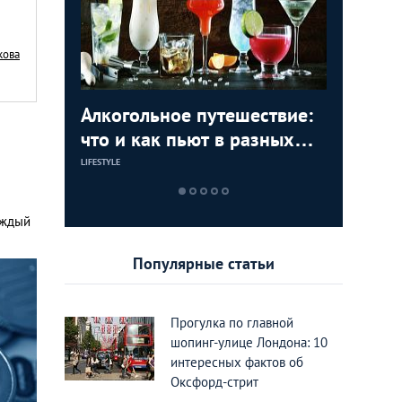
кова
Алкогольное путешествие:
Достопр
По стопа
Долой с
ервое
что и как пьют в разных
мира, к
Лондоне
сексуал
олицы
странах мира
селебри
Лондон
LIFESTYLE
LIFESTYLE
LIFESTYLE
LIFESTYLE
аждый
Популярные статьи
Прогулка по главной
шопинг-улице Лондона: 10
интересных фактов об
Оксфорд-стрит