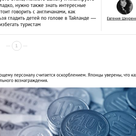
ладко, нужно также знать интересные
тоит говорить с англичанами, как
ьзя гладить детей по голове в Тайланде —
Евгения Шкурен
избегать туристам
Лондонское
1
разочарование: п
впечатление от ст
LIFESTYLE
ающему персоналу считается оскорблением. Японцы уверены, что к
льного вознаграждения.