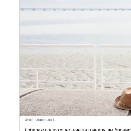
Киев
Лондон
Лос-Анджелес
Москва
Париж
Паттайя
Пхукет
Санкт-Петербург
Фото: shutterstock
Собираясь в путешествие за границу, вы бронир