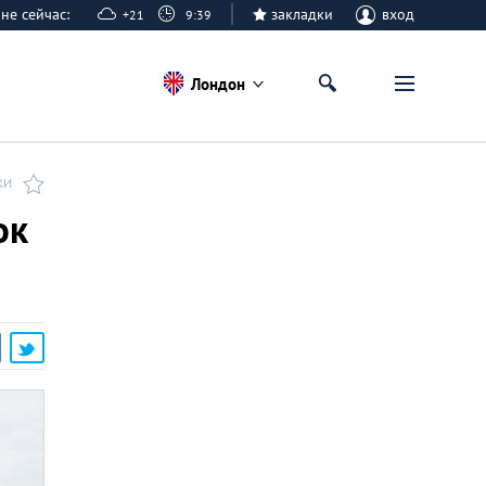
оне сейчас:
закладки
вход
+21
9:39
Лондон
КИ
ок