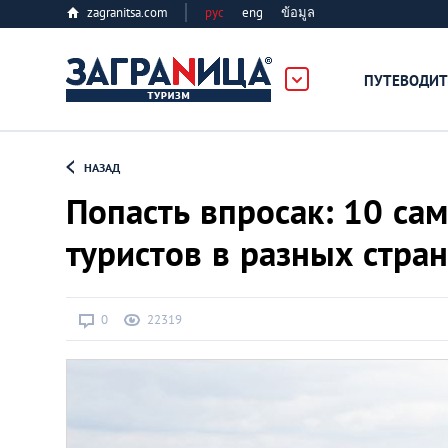
zagranitsa.com
рус
eng
ข้อมูล
ПУТЕВОДИТ
Loading...
НАЗАД
Попасть впросак: 10 с
туристов в разных стра
Алматы
0
22319
Астана
Афины