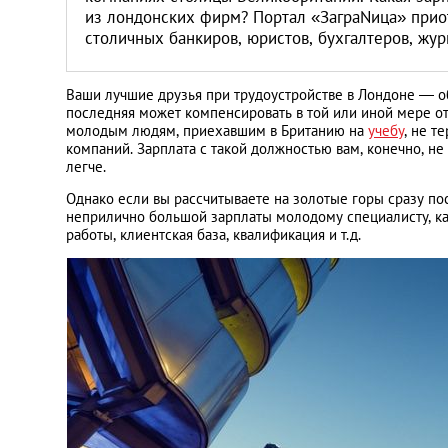
из лондонских фирм? Портал «ЗаграNица» прио
столичных банкиров, юристов, бухгалтеров, жур
Ваши лучшие друзья при трудоустройстве в Лондоне — об
последняя может компенсировать в той или иной мере от
молодым людям, приехавшим в Британию на
учебу
, не т
компаний. Зарплата с такой должностью вам, конечно, не 
легче.
Однако если вы рассчитываете на золотые горы сразу п
неприлично большой зарплаты молодому специалисту, как 
работы, клиентская база, квалификация и т.д.