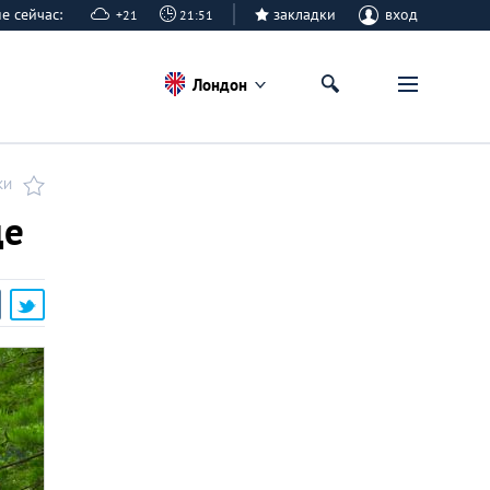
не сейчас:
закладки
вход
+21
21:51
Лондон
КИ
це