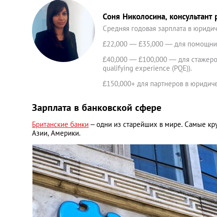
Соня Николосина, консультант р
Средняя годовая зарплата в юридич
£22,000 — £35,000 — для помощнико
£40,000 — £100,000 — для стажеров
qualifying experience (PQE)).
£150,000+ для партнеров в юридич
Зарплата в банковской сфере
Британские банки
– одни из старейших в мире. Самые кру
Азии, Америки.