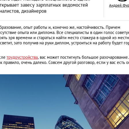
ткрывает завесу зарплатных ведомостей
Андрей Фу
налистов, дизайнеров
разование, опыт работы и, конечно же, настойчивость. Причем
сутствие опыта или диплома. Все специалисты в один голос совету
Пора за руль! Все 
ерять зря времени и стараться найти место стажера в одной из мест
светит, зато получив на руки диплом, устроиться на работу будет го
получении водите
прав в Великобри
АНАЛИТИЧЕСКИЕ СТАТЬИ
осле
трудоустройства
, вас может постигнуть большое разочарование.
правило, очень далеко. Совсем другой разговор, если у вас есть 