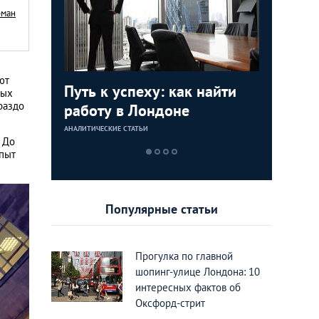
рман
ют
о
Путь к успеху: как найти
Права де
Зарплат
ных
раздо
льских
работу в Лондоне
стоит зн
выгодно
тании
социаль
столице
АНАЛИТИЧЕСКИЕ СТАТЬИ
АНАЛИТИЧЕСКИЕ 
АНАЛИТИЧЕСКИЕ 
 До
опыт
Популярные статьи
Прогулка по главной
шопинг-улице Лондона: 10
интересных фактов об
Оксфорд-стрит