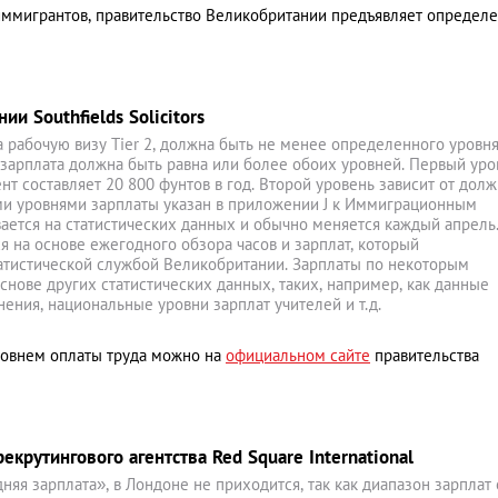
иммигрантов, правительство Великобритании предъявляет определ
и Southfields Solicitors
 рабочую визу Tier 2, должна быть не менее определенного уровня
и зарплата должна быть равна или более обоих уровней. Первый уро
нт составляет 20 800 фунтов в год. Второй уровень зависит от долж
и уровнями зарплаты указан в приложении J к Иммиграционным
ается на статистических данных и обычно меняется каждый апрель
я на основе ежегодного обзора часов и зарплат, который
атистической службой Великобритании. Зарплаты по некоторым
нове других статистических данных, таких, например, как данные
ния, национальные уровни зарплат учителей и т.д.
ровнем оплаты труда можно на
официальном сайте
правительства
екрутингового агентства Red Square International
дняя зарплата», в Лондоне не приходится, так как диапазон зарплат