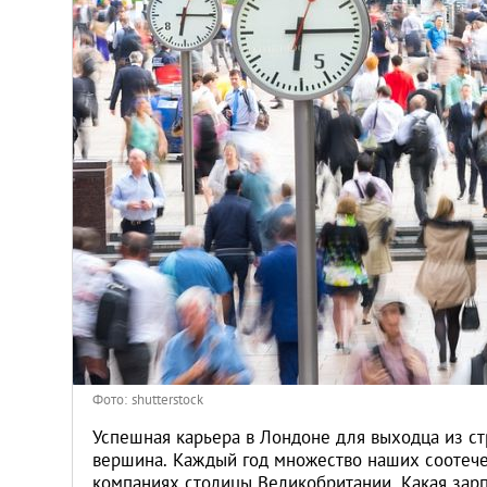
Киев
Лондон
Лос-Анджелес
Москва
Париж
Паттайя
Пхукет
Фото: shutterstock
Санкт-Петербург
Успешная карьера в Лондоне для выходца из ст
вершина. Каждый год множество наших соотече
компаниях столицы Великобритании. Какая зарп