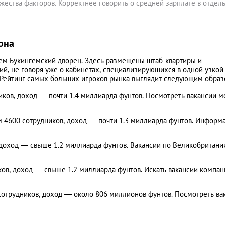
ожества факторов. Корректнее говорить о средней зарплате в отдел
она
чем Букингемский дворец. Здесь размещены штаб-квартиры и
й, не говоря уже о кабинетах, специализирующихся в одной узкой
.). Рейтинг самых больших игроков рынка выглядит следующим образ
иков, доход — почти 1.4 миллиарда фунтов. Посмотреть вакансии 
ем 4600 сотрудников, доход — почти 1.3 миллиарда фунтов. Информ
, доход — свыше 1.2 миллиарда фунтов. Вакансии по Великобритани
ков, доход — свыше 1.2 миллиарда фунтов. Искать вакансии компан
 сотрудников, доход — около 806 миллионов фунтов. Посмотреть ва