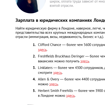
широк, оплата труда зависит от мн
взятой отрасли.
Зарплата в юридических компаниях Лонд
Найти юридическую фирму в Лондоне, наверное, легче, 
представительства всех крупных международных компани
отрасли (иммиграция, визы, недвижимость, бизнес и т.д
Clifford Chance — более чем 5600 сотрудн
здесь
.
Freshfields Bruckhaus Deringer — более ч
вакансиях можно получить
здесь
.
Linklaters — более чем 4300 сотрудников
смотрите
здесь
.
Allen & Overy — более чем 4400 сотрудни
можно
здесь
.
Herbert Smith Freehills — более чем 3900
в Лондоне можно
здесь
.