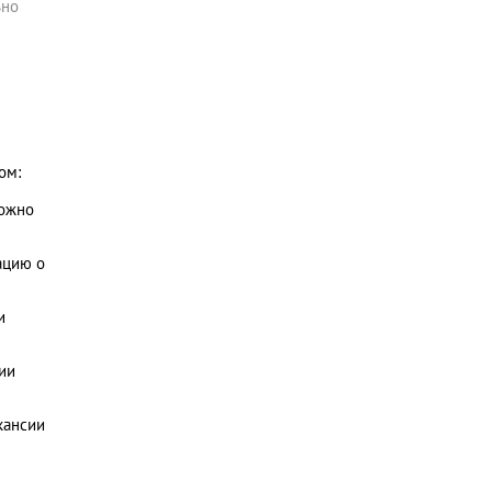
ьно
ом:
можно
ацию о
и
ии
кансии