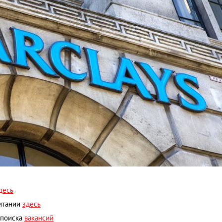
десь
ритании
здесь
я поиска
вакансий