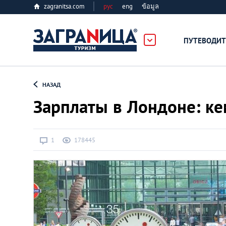
zagranitsa.com
рус
eng
ข้อมูล
ПУТЕВОДИТ
Loading...
НАЗАД
Зарплаты в Лондоне: ке
1
178445
Алматы
Астана
Афины