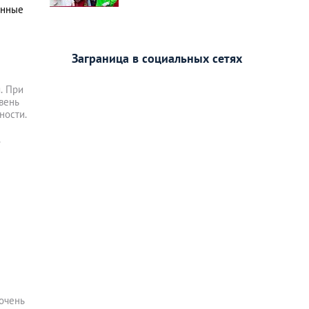
енные
Заграница в социальных сетях
. При
вень
ности.
.
 очень