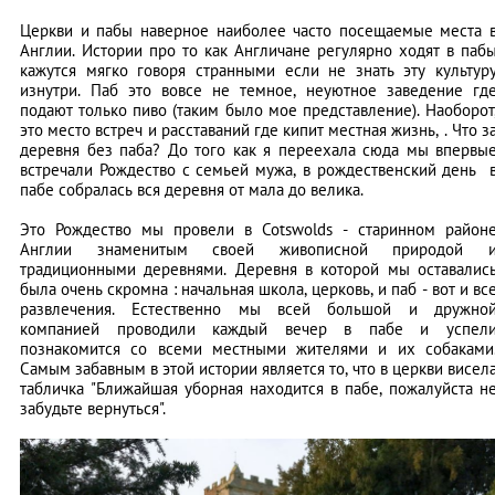
Церкви и пабы наверное наиболее часто посещаемые места 
Англии. Истории про то как Англичане регулярно ходят в паб
кажутся мягко говоря странными если не знать эту культур
изнутри. Паб это вовсе не темное, неуютное заведение гд
подают только пиво (таким было мое представление). Наоборот
это место встреч и расставаний где кипит местная жизнь, . Что з
деревня без паба? До того как я переехала сюда мы впервы
встречали Рождество с семьей мужа, в рождественский день 
пабе собралась вся деревня от мала до велика.
Это Рождество мы провели в Cotswolds - старинном район
Англии знаменитым своей живописной природой 
традиционными деревнями. Деревня в которой мы оставалис
была очень скромна : начальная школа, церковь, и паб - вот и вс
развлечения. Естественно мы всей большой и дружно
компанией проводили каждый вечер в пабе и успел
познакомится со всеми местными жителями и их собаками
Самым забавным в этой истории является то, что в церкви висел
табличка "Ближайшая уборная находится в пабе, пожалуйста н
забудьте вернуться".