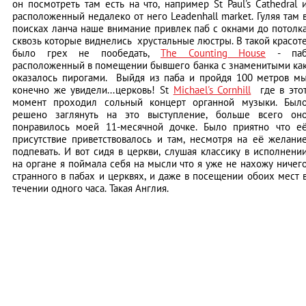
он посмотреть там есть на что, например St Paul's Cathedral 
расположенный недалеко от него Leadenhall market. Гуляя там 
поисках ланча наше внимание привлек паб с окнами до потолк
сквозь которые виднелись хрустальные люстры. В такой красот
было грех не пообедать,
The Counting House
- па
расположенный в помещении бывшего банка с знаменитыми ка
оказалось пирогами. Выйдя из паба и пройдя 100 метров м
конечно же увидели...церковь! St
Michael's Cornhill
где в это
момент проходил сольный концерт органной музыки. Был
решено заглянуть на это выступление, больше всего он
понравилось моей 11-месячной дочке. Было приятно что е
присутствие приветствовалось и там, несмотря на её желани
подпевать. И вот сидя в церкви, слушая классику в исполнени
на органе я поймала себя на мысли что я уже не нахожу ничег
странного в пабах и церквях, и даже в посещении обоих мест 
течении одного часа. Такая Англия.