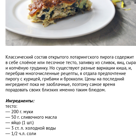
Классический состав открытого лотарингского пирога содержит
в себе слоёное или песочное тесто, заливку из сливок, яиц, сыра
и копчёную грудинку. Но существуют разные вариации киша, и,
перебрав многочисленные рецепты, я отдала предпочтение
пирогу с курицей, грибами и брокколи. Цены на последний
ингредиент пока не заоблачные, поэтому самое время
порадовать своих близких именно таким блюдом.
Ингредиенты:
тесто:
—
200 г. муки
—
50 г. сливочного масла
—
яйцо (1 шт.)
—
3 ст. л. холодной воды
—
1/2 ч.л. соли