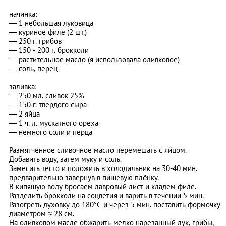
начинка:
—
1 небольшая луковица
—
куриное филе (2 шт.)
—
250 г. грибов
—
150
-
200 г. брокколи
—
растительное масло (я использовала оливковое)
—
соль, перец
заливка:
—
250 мл. сливок 25%
—
150 г. твердого сыра
—
2 яйца
—
1 ч. л. мускатного ореха
—
немного соли и перца
Размягченное сливочное масло перемешать с яйцом.
Добавить воду, затем муку и соль.
Замесить тесто и положить в холодильник на 30-40 мин.
предварительно завернув в пищевую плёнку.
В кипящую воду бросаем лавровый лист и кладем филе.
Разделить брокколи на соцветия и варить в течении 5 мин.
Разогреть духовку до 180
°С и через 5 мин. поставить формочку
диаметром ≈ 28 см.
На оливковом масле обжарить мелко нарезанный лук, грибы,